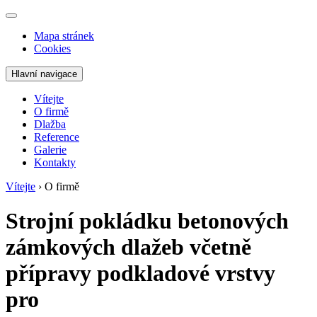
Mapa stránek
Cookies
Hlavní navigace
Vítejte
O firmě
Dlažba
Reference
Galerie
Kontakty
Vítejte
›
O firmě
Strojní pokládku betonových
zámkových dlažeb včetně
přípravy podkladové vrstvy
pro