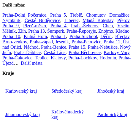
Další města:
Praha-Dolní Počernice
,
Praha 5
,
Třebíč
,
Chomutov
,
Domažlice
,
Nymburk
,
České Budějovice
,
Liberec
,
Mladá Boleslav
,
Přerov
,
Praha 9
,
Plzeň-město
,
Praha 4
,
Praha-Šeberov
,
Cheb
,
Vsetín
,
Mělník
,
Zlín
,
Praha 13
,
Šumperk
,
Praha-Řeporyje
,
Znojmo
,
Kladno
,
Praha 10
,
Kutná Hora
,
Praha 1
,
Praha-Suchdol
,
Děčín
,
Břeclav
,
Brno-venkov
,
Praha-západ
,
Jeseník
,
Praha-Petrovice
,
Praha 12
,
Ústí
nad Orlicí
,
Náchod
,
Praha-Benice
,
Praha 15
,
Praha-Nebušice
,
Nový
Jičín
,
Praha-Ďáblice
,
Česká Lípa
,
Praha-Běchovice
,
Karlovy Vary
,
Praha-Čakovice
,
Teplice
,
Klatovy
,
Praha-Lochkov
,
Hodonín
,
Praha-
Újezd
, ...
Další města
Kraje
Karlovarský kraj
Středočeský kraj
Jihočeský kraj
Královéhradecký
Jihomoravský kraj
Pardubický kraj
kraj