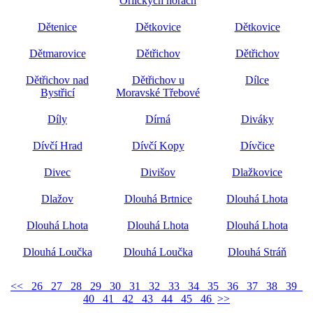
Orlických horách
Dětenice
Dětkovice
Dětkovice
Dětmarovice
Dětřichov
Dětřichov
Dětřichov nad
Dětřichov u
Dílce
Bystřicí
Moravské Třebové
Díly
Dírná
Diváky
Dívčí Hrad
Dívčí Kopy
Dívčice
Divec
Divišov
Dlažkovice
Dlažov
Dlouhá Brtnice
Dlouhá Lhota
Dlouhá Lhota
Dlouhá Lhota
Dlouhá Lhota
Dlouhá Loučka
Dlouhá Loučka
Dlouhá Stráň
<<
26
27
28
29
30
31
32
33
34
35
36
37
38
39
40
41
42
43
44
45
46
>>