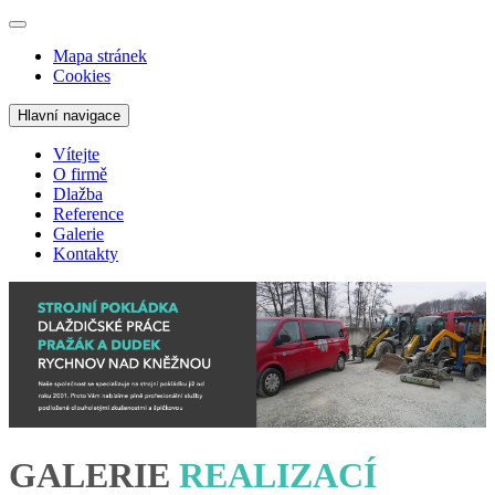
Mapa stránek
Cookies
Hlavní navigace
Vítejte
O firmě
Dlažba
Reference
Galerie
Kontakty
GALERIE
REALIZACÍ