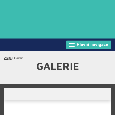
Hlavní navigace
Vítejte
›
Galerie
GALERIE