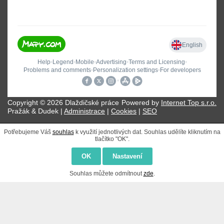
Copyright © 2026 Dlaždičské práce
Powered by
Internet Top s.r.o.
Pražák & Dudek |
Administrace
|
Cookies
|
SEO
Potřebujeme Váš
souhlas
k využití jednotlivých dat. Souhlas udělíte kliknutím na
tlačítko "OK".
OK
Nastavení
Souhlas můžete odmítnout
zde
.