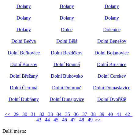
Dolany
Dolany
Dolany
Dolany
Dolany
Dolany
Dolany
Dolce
Dolenice
Dolní Bečva
Dolní Bělá
Dolní Benešov
Dolní Beřkovice
Dolní Bezděkov
Dolní Bojanovice
Dolní Bousov
Dolní Branná
Dolní Brusnice
Dolní Břežany
Dolní Bukovsko
Dolní Cerekev
Dolní Čermná
Dolní Dobrouč
Dolní Domaslavice
Dolní Dubňany
Dolní Dunajovice
Dolní Dvořiště
<<
29
30
31
32
33
34
35
36
37
38
39
40
41
42
43
44
45
46
47
48
49
>>
Další města: