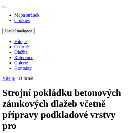
Mapa stránek
Cookies
Hlavní navigace
Vítejte
O firmě
Dlažba
Reference
Galerie
Kontakty
Vítejte
›
O firmě
Strojní pokládku betonových
zámkových dlažeb včetně
přípravy podkladové vrstvy
pro