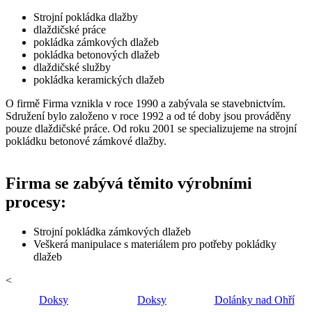
Strojní pokládka dlažby
dlaždičské práce
pokládka zámkových dlažeb
pokládka betonových dlažeb
dlaždičské služby
pokládka keramických dlažeb
O firmě Firma vznikla v roce 1990 a zabývala se stavebnictvím.
Sdružení bylo založeno v roce 1992 a od té doby jsou prováděny
pouze dlaždičské práce. Od roku 2001 se specializujeme na strojní
pokládku betonové zámkové dlažby.
Firma se zabývá těmito výrobními
procesy:
Strojní pokládka zámkových dlažeb
Veškerá manipulace s materiálem pro potřeby pokládky
dlažeb
<
Doksy
Doksy
Dolánky nad Ohří