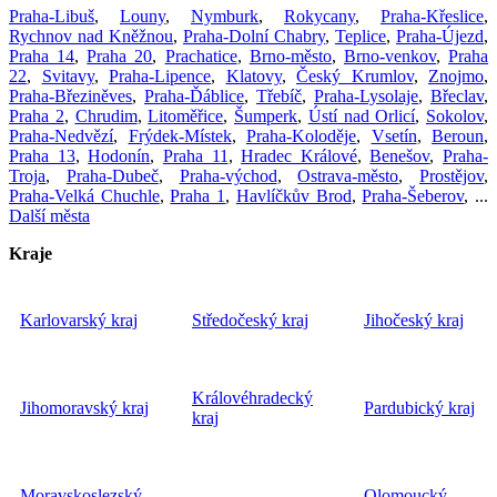
Praha-Libuš
,
Louny
,
Nymburk
,
Rokycany
,
Praha-Křeslice
,
Rychnov nad Kněžnou
,
Praha-Dolní Chabry
,
Teplice
,
Praha-Újezd
,
Praha 14
,
Praha 20
,
Prachatice
,
Brno-město
,
Brno-venkov
,
Praha
22
,
Svitavy
,
Praha-Lipence
,
Klatovy
,
Český Krumlov
,
Znojmo
,
Praha-Březiněves
,
Praha-Ďáblice
,
Třebíč
,
Praha-Lysolaje
,
Břeclav
,
Praha 2
,
Chrudim
,
Litoměřice
,
Šumperk
,
Ústí nad Orlicí
,
Sokolov
,
Praha-Nedvězí
,
Frýdek-Místek
,
Praha-Koloděje
,
Vsetín
,
Beroun
,
Praha 13
,
Hodonín
,
Praha 11
,
Hradec Králové
,
Benešov
,
Praha-
Troja
,
Praha-Dubeč
,
Praha-východ
,
Ostrava-město
,
Prostějov
,
Praha-Velká Chuchle
,
Praha 1
,
Havlíčkův Brod
,
Praha-Šeberov
, ...
Další města
Kraje
Karlovarský kraj
Středočeský kraj
Jihočeský kraj
Královéhradecký
Jihomoravský kraj
Pardubický kraj
kraj
Moravskoslezský
Olomoucký