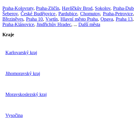
Praha-Kolovraty
,
Praha-Zličín
,
Havlíčkův Brod
,
Sokolov
,
Praha-Dub
Šeberov
,
České Budějovice
,
Pardubice
,
Chomutov
,
Praha-Petrovice
Březiněves
,
Praha 10
,
Vsetín
,
Hlavní město Praha
,
Opava
,
Praha 13
Praha-Klánovice
,
Jindřichův Hradec
, ...
Další města
Kraje
Karlovarský kraj
Jihomoravský kraj
Moravskoslezský kraj
Vysočina