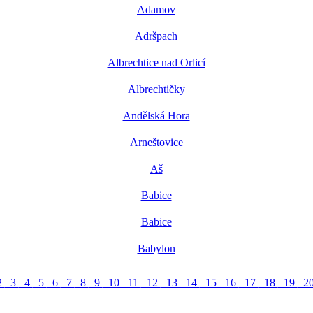
Adamov
Adršpach
Albrechtice nad Orlicí
Albrechtičky
Andělská Hora
Arneštovice
Aš
Babice
Babice
Babylon
2
3
4
5
6
7
8
9
10
11
12
13
14
15
16
17
18
19
2