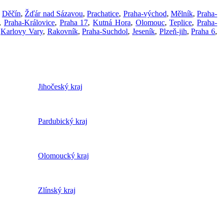
,
Děčín
,
Žďár nad Sázavou
,
Prachatice
,
Praha-východ
,
Mělník
,
Praha-
,
Praha-Královice
,
Praha 17
,
Kutná Hora
,
Olomouc
,
Teplice
,
Praha-
,
Karlovy Vary
,
Rakovník
,
Praha-Suchdol
,
Jeseník
,
Plzeň-jih
,
Praha 6
,
Jihočeský kraj
Pardubický kraj
Olomoucký kraj
Zlínský kraj