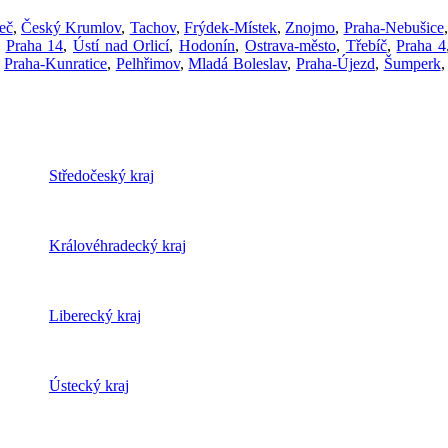
eč
,
Český Krumlov
,
Tachov
,
Frýdek-Místek
,
Znojmo
,
Praha-Nebušice
,
Praha 14
,
Ústí nad Orlicí
,
Hodonín
,
Ostrava-město
,
Třebíč
,
Praha 4
,
Praha-Kunratice
,
Pelhřimov
,
Mladá Boleslav
,
Praha-Újezd
,
Šumperk
Středočeský kraj
Královéhradecký kraj
Liberecký kraj
Ústecký kraj