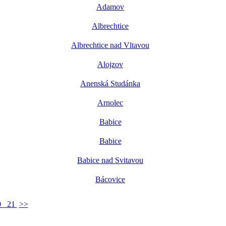
Adamov
Albrechtice
Albrechtice nad Vltavou
Alojzov
Anenská Studánka
Arnolec
Babice
Babice
Babice nad Svitavou
Bácovice
0
21
>>