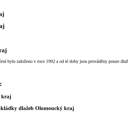
aj
aj
raj
žení bylo založeno v roce 1992 a od té doby jsou prováděny pouze dlaž
:
 kraj
pokládky dlažeb Olomoucký kraj