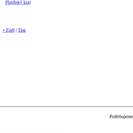
Plzeňský kraj
« Zpět
|
Tisk
Potřebujem
Powered by
Internet Top s.r.o.