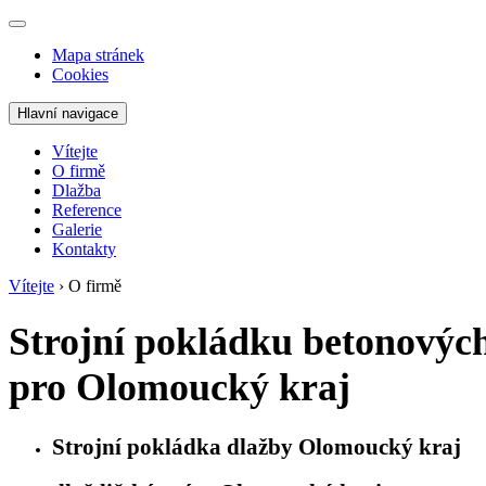
Mapa stránek
Cookies
Hlavní navigace
Vítejte
O firmě
Dlažba
Reference
Galerie
Kontakty
Vítejte
›
O firmě
Strojní pokládku betonovýc
pro Olomoucký kraj
Strojní pokládka dlažby Olomoucký kraj