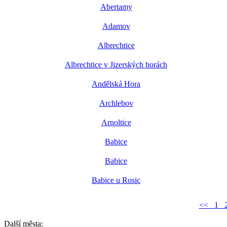
Abertamy
Adamov
Albrechtice
Albrechtice v Jizerských horách
Andělská Hora
Archlebov
Arnoltice
Babice
Babice
Babice u Rosic
<<
1
Další města: