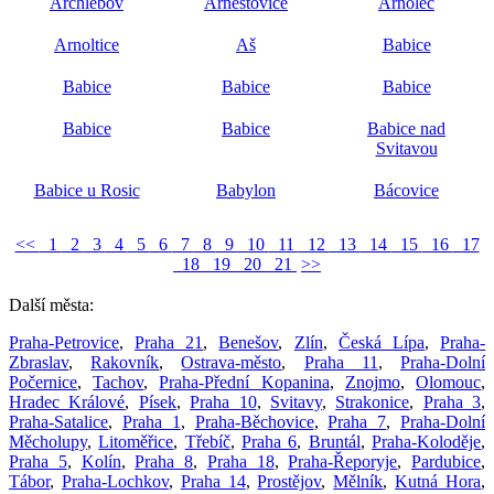
Archlebov
Arneštovice
Arnolec
Arnoltice
Aš
Babice
Babice
Babice
Babice
Babice
Babice
Babice nad
Svitavou
Babice u Rosic
Babylon
Bácovice
<<
1
2
3
4
5
6
7
8
9
10
11
12
13
14
15
16
17
18
19
20
21
>>
Další města:
Praha-Petrovice
,
Praha 21
,
Benešov
,
Zlín
,
Česká Lípa
,
Praha-
Zbraslav
,
Rakovník
,
Ostrava-město
,
Praha 11
,
Praha-Dolní
Počernice
,
Tachov
,
Praha-Přední Kopanina
,
Znojmo
,
Olomouc
,
Hradec Králové
,
Písek
,
Praha 10
,
Svitavy
,
Strakonice
,
Praha 3
,
Praha-Satalice
,
Praha 1
,
Praha-Běchovice
,
Praha 7
,
Praha-Dolní
Měcholupy
,
Litoměřice
,
Třebíč
,
Praha 6
,
Bruntál
,
Praha-Koloděje
,
Praha 5
,
Kolín
,
Praha 8
,
Praha 18
,
Praha-Řeporyje
,
Pardubice
,
Tábor
,
Praha-Lochkov
,
Praha 14
,
Prostějov
,
Mělník
,
Kutná Hora
,