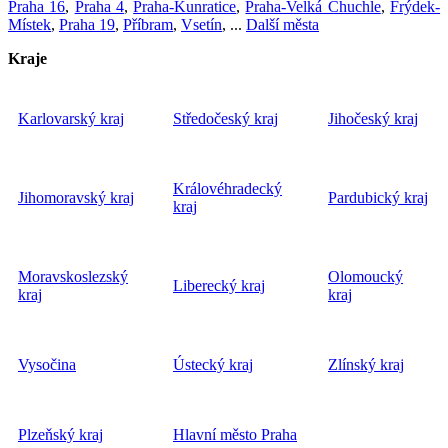
Praha 16
,
Praha 4
,
Praha-Kunratice
,
Praha-Velká Chuchle
,
Frýdek-
Místek
,
Praha 19
,
Příbram
,
Vsetín
, ...
Další města
Kraje
Karlovarský kraj
Středočeský kraj
Jihočeský kraj
Královéhradecký
Jihomoravský kraj
Pardubický kraj
kraj
Moravskoslezský
Olomoucký
Liberecký kraj
kraj
kraj
Vysočina
Ústecký kraj
Zlínský kraj
Plzeňský kraj
Hlavní město Praha