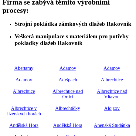
Firma se zabývá těmito výrobními
procesy:
Strojní pokládka zámkových dlažeb Rakovník
Veškerá manipulace s materiálem pro potřeby
pokládky dlažeb Rakovník
Abertamy
Adamov
Adamov
Adamov
Adršpach
Albrechtice
Albrechtice
Albrechtice nad
Albrechtice nad
Orlicí
Vltavou
Albrechtice v
Albrechtičky
Alojzov
Jizerských horách
Andělská Hora
Andělská Hora
Anenská Studánka