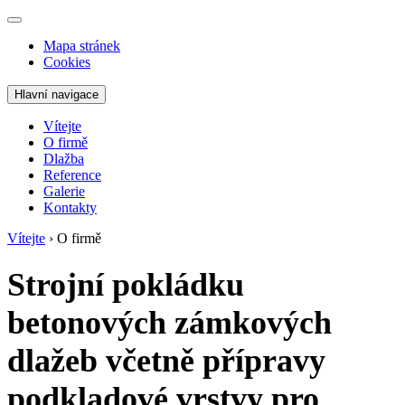
Mapa stránek
Cookies
Hlavní navigace
Vítejte
O firmě
Dlažba
Reference
Galerie
Kontakty
Vítejte
›
O firmě
Strojní pokládku
betonových zámkových
dlažeb včetně přípravy
podkladové vrstvy pro