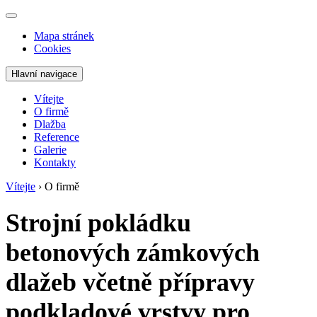
Mapa stránek
Cookies
Hlavní navigace
Vítejte
O firmě
Dlažba
Reference
Galerie
Kontakty
Vítejte
›
O firmě
Strojní pokládku
betonových zámkových
dlažeb včetně přípravy
podkladové vrstvy pro