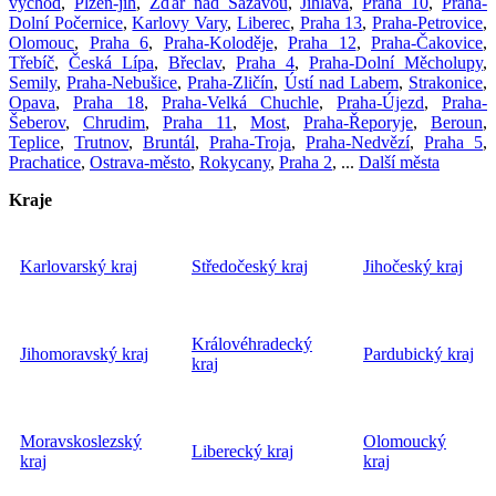
východ
,
Plzeň-jih
,
Žďár nad Sázavou
,
Jihlava
,
Praha 10
,
Praha-
Dolní Počernice
,
Karlovy Vary
,
Liberec
,
Praha 13
,
Praha-Petrovice
,
Olomouc
,
Praha 6
,
Praha-Koloděje
,
Praha 12
,
Praha-Čakovice
,
Třebíč
,
Česká Lípa
,
Břeclav
,
Praha 4
,
Praha-Dolní Měcholupy
,
Semily
,
Praha-Nebušice
,
Praha-Zličín
,
Ústí nad Labem
,
Strakonice
,
Opava
,
Praha 18
,
Praha-Velká Chuchle
,
Praha-Újezd
,
Praha-
Šeberov
,
Chrudim
,
Praha 11
,
Most
,
Praha-Řeporyje
,
Beroun
,
Teplice
,
Trutnov
,
Bruntál
,
Praha-Troja
,
Praha-Nedvězí
,
Praha 5
,
Prachatice
,
Ostrava-město
,
Rokycany
,
Praha 2
, ...
Další města
Kraje
Karlovarský kraj
Středočeský kraj
Jihočeský kraj
Královéhradecký
Jihomoravský kraj
Pardubický kraj
kraj
Moravskoslezský
Olomoucký
Liberecký kraj
kraj
kraj