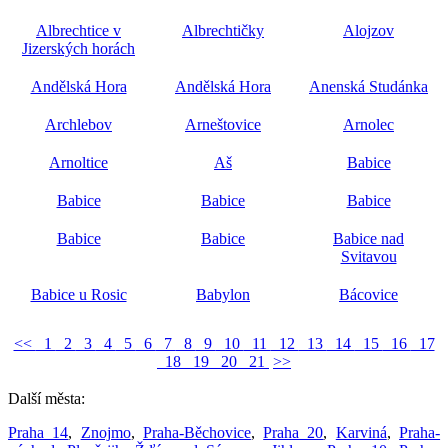
Albrechtice v
Albrechtičky
Alojzov
Jizerských horách
Andělská Hora
Andělská Hora
Anenská Studánka
Archlebov
Arneštovice
Arnolec
Arnoltice
Aš
Babice
Babice
Babice
Babice
Babice
Babice
Babice nad
Svitavou
Babice u Rosic
Babylon
Bácovice
<<
1
2
3
4
5
6
7
8
9
10
11
12
13
14
15
16
17
18
19
20
21
>>
Další města:
Praha 14
,
Znojmo
,
Praha-Běchovice
,
Praha 20
,
Karviná
,
Praha-