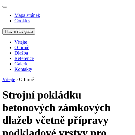
Mapa stránek
Cookies
Hlavní navigace
Vítejte
O firmě
Dlažba
Reference
Galerie
Kontakty
Vítejte
›
O firmě
Strojní pokládku
betonových zámkových
dlažeb včetně přípravy
podkladové vrstvy pro