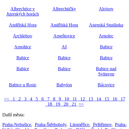
Albrechtice v
Albrechtičky
Alojzov
Jizerských horách
Andělská Hora
Andělská Hora
Anenská Studánka
Archlebov
Arneštovice
Arnolec
Arnoltice
Aš
Babice
Babice
Babice
Babice
Babice
Babice
Babice nad
Svitavou
Babice u Rosic
Babylon
Bácovice
<<
1
2
3
4
5
6
7
8
9
10
11
12
13
14
15
16
17
18
19
20
21
>>
Další města:
Praha-Nebušice
,
Praha-Štěrboholy
,
Litoměřice
,
Pelhřimov
,
Praha-