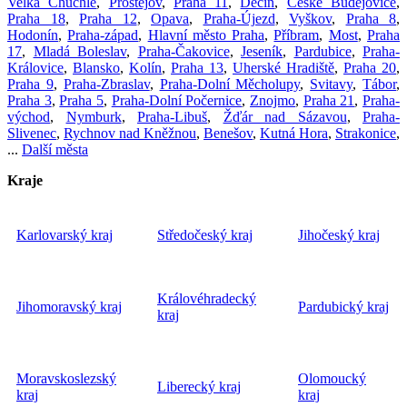
Velká Chuchle
,
Prostějov
,
Praha 11
,
Děčín
,
České Budějovice
,
Praha 18
,
Praha 12
,
Opava
,
Praha-Újezd
,
Vyškov
,
Praha 8
,
Hodonín
,
Praha-západ
,
Hlavní město Praha
,
Příbram
,
Most
,
Praha
17
,
Mladá Boleslav
,
Praha-Čakovice
,
Jeseník
,
Pardubice
,
Praha-
Královice
,
Blansko
,
Kolín
,
Praha 13
,
Uherské Hradiště
,
Praha 20
,
Praha 9
,
Praha-Zbraslav
,
Praha-Dolní Měcholupy
,
Svitavy
,
Tábor
,
Praha 3
,
Praha 5
,
Praha-Dolní Počernice
,
Znojmo
,
Praha 21
,
Praha-
východ
,
Nymburk
,
Praha-Libuš
,
Žďár nad Sázavou
,
Praha-
Slivenec
,
Rychnov nad Kněžnou
,
Benešov
,
Kutná Hora
,
Strakonice
,
...
Další města
Kraje
Karlovarský kraj
Středočeský kraj
Jihočeský kraj
Královéhradecký
Jihomoravský kraj
Pardubický kraj
kraj
Moravskoslezský
Olomoucký
Liberecký kraj
kraj
kraj